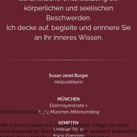
körperlichen und seelischen
Beschwerden.
Ich decke auf, begleite und erinnere Sie
an Ihr inneres Wissen.
Susan Janet Burger
Heilpraktikerin
MÜNCHEN
Ebermayerstraße 1
Wir benutzen Cookies
81369 München-Mittersendling
KEMPTEN
Wir nutzen Cookies auf unserer Website. Einige von ihnen
Lindauer Str. 11
sind essenziell für den Betrieb der Seite, während andere uns
87435 Kempten